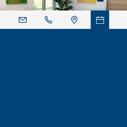
Unsere Ordination
Als Gruppenpraxis für Innere Medizin können wir ein
breites Spektrum abdecken und eine Versorgung in den
Bereichen Herzgesundheit, Gastroenterologie und
Hepatologie sowie Endokrinologe, Diabetologie und
Nephrologie anbieten. Unsere Gruppenpraxis befindet
sich im Einkaufszentrum Traisenpark in St. Pölten,