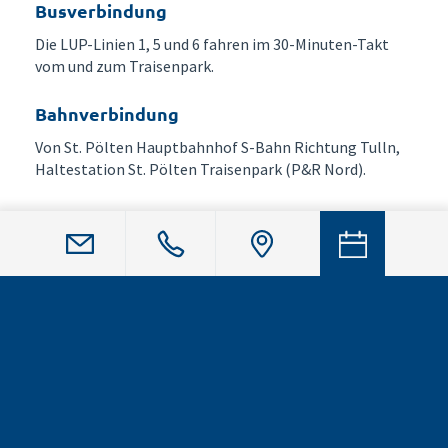
Busverbindung
Die LUP-Linien 1, 5 und 6 fahren im 30-Minuten-Takt
vom und zum Traisenpark.
Bahnverbindung
Von St. Pölten Hauptbahnhof S-Bahn Richtung Tulln,
Haltestation St. Pölten Traisenpark (P&R Nord).
Auto
Im Traisenpark stehen im Parkhaus auf 4 Ebenen
ausreichend kostenfreie Parkplätze zur Verfügung, von
denen man über das Parkdeck 3 einen einfachen
Zugang zum Gesundheitszentrum hat. Unsere
Ordination ist im 2. Stock des Bürogebäudes und ist mit
dem Lift barrierefrei erreichbar.